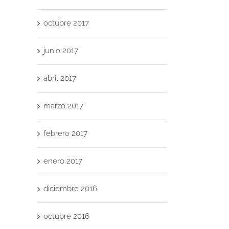
pr
octubre 2017
in
junio 2017
torio
Endomadrid
¡Últimas
‘
en
novedades
Co
abril 2017
te
«Aprendemos
antes de
Fi
Juntos»
las
dis
marzo 2017
idad
de BBVA
vacaciones!
d
m
febrero 2017
inv
enero 2017
diciembre 2016
octubre 2016