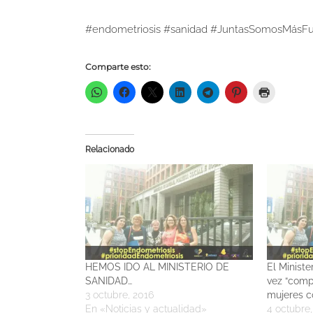
#
endometriosis
#
sanidad
#
JuntasSomosMásFu
Comparte esto:
Relacionado
HEMOS IDO AL MINISTERIO DE
El Ministe
SANIDAD…
vez “comp
3 octubre, 2016
mujeres c
En «Noticias y actualidad»
4 octubre,