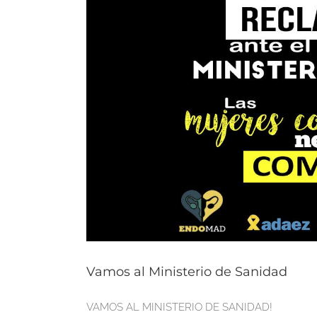
grande
Vamos al Ministerio de Sanidad
VAMOS AL MINISTERIO DE SANIDAD!