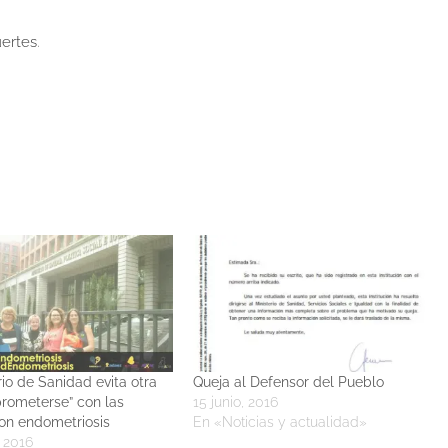
ertes
.
rio de Sanidad evita otra
Queja al Defensor del Pueblo
rometerse” con las
15 junio, 2016
on endometriosis
En «Noticias y actualidad»
 2016