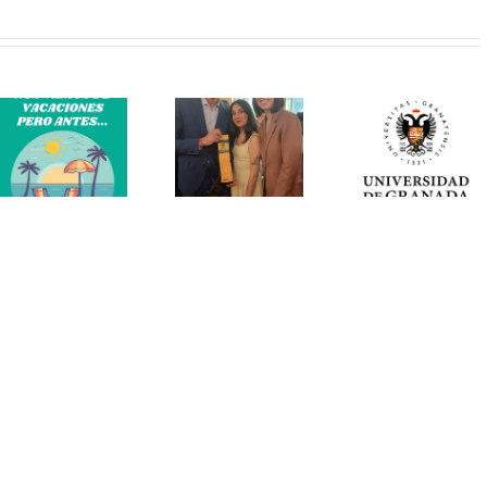
la
estudio
presentación
en 1,4
de la
millones
inciativa
de
Observa
‘Somos.
mujeres
del
Contamos’.
amplía el
pacien
Fin de la
conocimiento
con
discriminación
sobre la
infertil
de las
endometriosis
mujeres
y su
en la
complejidad
investigación
biológica
de la
salud.