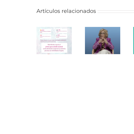
Artículos relacionados
Observatorio
Endomadrid
¡Últimas
del
en
novedades
paciente
«Aprendemos
antes de
con
Juntos»
las
infertilidad
de BBVA
vacaciones!