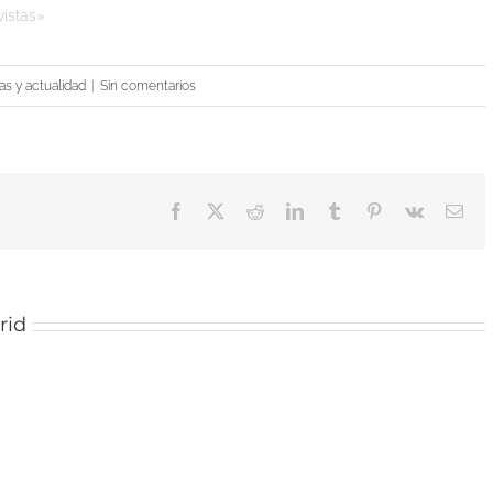
vistas»
as y actualidad
|
Sin comentarios
Facebook
X
Reddit
LinkedIn
Tumblr
Pinterest
Vk
Cor
elec
rid
Endomadrid
acude a
Un