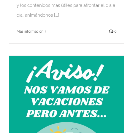
y los contenidos más útiles para afrontar el día a
día, animándonos [...]
Más información
0