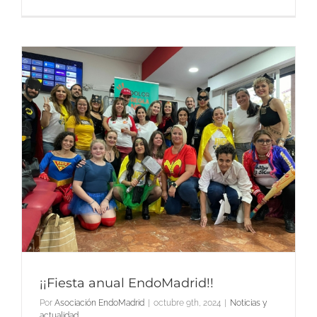
¡¡Fiesta anual EndoMadrid!!
Por
Asociación EndoMadrid
|
octubre 9th, 2024
|
Noticias y
actualidad