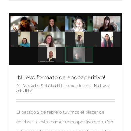
¡Nuevo formato de endoaperitivo!
Por
Asociación EndoMadrid
|
febrero 7th, 2025
|
Noticias y
actualidad
El pasado 2 de febrero tuvimos el placer de
celebrar nuestro primer endoaperitivo web. Con