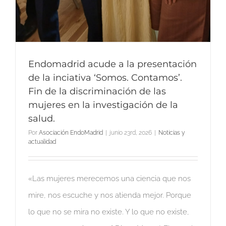
Endomadrid acude a la presentación
de la inciativa ‘Somos. Contamos’.
Fin de la discriminación de las
mujeres en la investigación de la
salud.
Por
Asociación EndoMadrid
|
junio 23rd, 2026
|
Noticias y
actualidad
«Las mujeres merecemos una ciencia que nos
mire, nos escuche y nos atienda mejor. Porque
lo que no se mira no existe. Y lo que no existe,