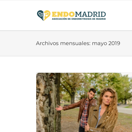
Saltar
al
contenido
Archivos mensuales:
mayo 2019
riosis, por
ía