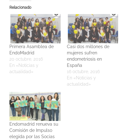
Relacionado
Primera Asamblea de
Casi dos millones de
EndoMadrid
mujeres sufren
20 octubre, 2016
endometriosis en
En «Noticias y
España
actualidad»
16 octubre, 2016
En «Noticias y
actualidad»
Endomadrid renueva su
Comisión de Impulso
elegida por las Socias