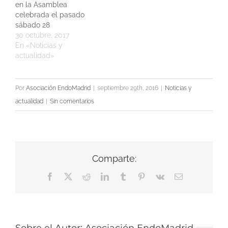
en la Asamblea
celebrada el pasado
sábado 28
30 octubre, 2017
En «Noticias y
actualidad»
Por
Asociación EndoMadrid
|
septiembre 29th, 2016
|
Noticias y
actualidad
|
Sin comentarios
Comparte:
Facebook
X
Reddit
LinkedIn
Tumblr
Pinterest
Vk
Correo
electrónico