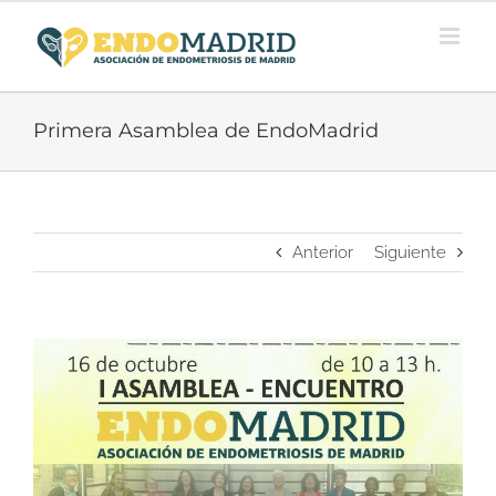
Saltar
al
contenido
Primera Asamblea de EndoMadrid
Anterior
Siguiente
Ver
imagen
más
grande