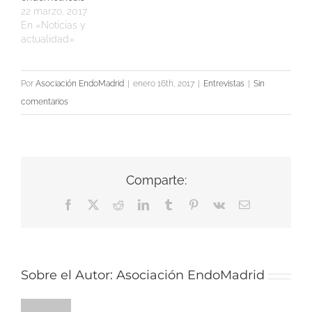
22 marzo, 2017
En «Noticias y
actualidad»
Por
Asociación EndoMadrid
|
enero 16th, 2017
|
Entrevistas
|
Sin
comentarios
Comparte:
Facebook
X
Reddit
LinkedIn
Tumblr
Pinterest
Vk
Correo
electrónico
Sobre el Autor:
Asociación EndoMadrid