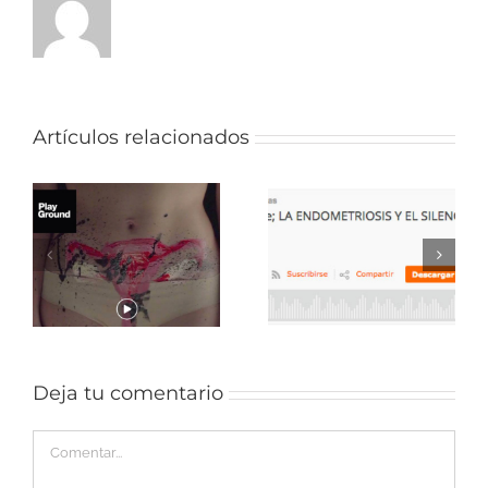
Artículos relacionados
La
y
Endometriosis:
endometriosis
cuando la
y el silencio de
s
sexualidad
las
duele.
instituciones.
6
Deja tu comentario
Comentar