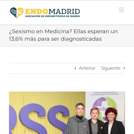
Saltar
al
contenido
¿Sexismo en Medicina? Ellas esperan un
13,6% más para ser diagnosticadas
Anterior
Siguiente
Ver
imagen
más
grande