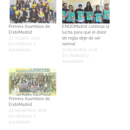
Primera Asamblea de
ENDOMadrid continúa la
EndoMadrid
lucha para que el dolor
20 octubre, 2016
de regla deje de ser
En «Noticias y
normal
actualidad»
27 diciembre, 2018
En «Noticias y
actualidad»
Primera Asamblea de
EndoMadrid
29 septiembre, 2016
En «Noticias y
actualidad»