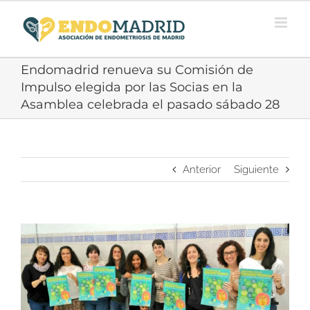
Saltar
al
contenido
Endomadrid renueva su Comisión de
Impulso elegida por las Socias en la
Asamblea celebrada el pasado sábado 28
Anterior
Siguiente
Ver
imagen
más
grande