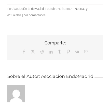
Por
Asociación EndoMadrid
|
octubre 30th, 2017
|
Noticias y
actualidad
|
Sin comentarios
Comparte:
Facebook
X
Reddit
LinkedIn
Tumblr
Pinterest
Vk
Correo
electrónico
Sobre el Autor:
Asociación EndoMadrid