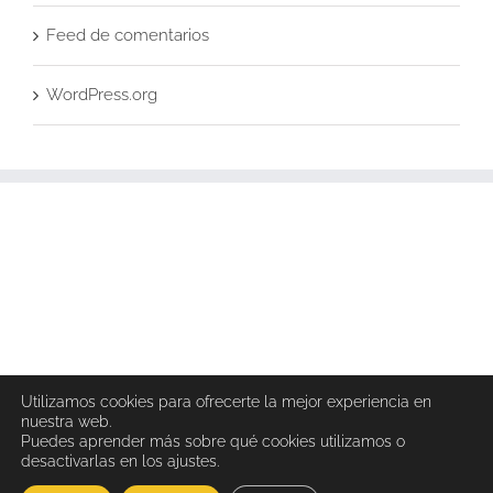
Feed de comentarios
WordPress.org
Utilizamos cookies para ofrecerte la mejor experiencia en
nuestra web.
Puedes aprender más sobre qué cookies utilizamos o
desactivarlas en los ajustes.
Copyright 2024 Endomadrid.org | Todos los Derechos Reservados |