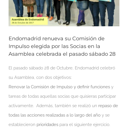
Endomadrid renueva su Comisión de
Impulso elegida por las Socias en la
Asamblea celebrada el pasado sábado 28
El pasado sábado 28 de Octubre, Endomadrid celebró
su Asamblea, con dos objetivos:
Renovar la Comisión de Impulso y definir funciones
y
tareas de todas aquellas socias que quisieras participar
activamente. Además, también se realizó un
repaso de
todas las acciones realizadas a lo largo del año
y se
establecieron
prioridades
para el siguiente ejercicio.