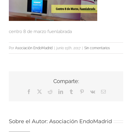
centro 8 de marzo fuenlabrada
Por
Asociación EndoMadrid
|
junio 15th, 2017
|
Sin comentarios
Comparte:
Facebook
X
Reddit
LinkedIn
Tumblr
Pinterest
Vk
Correo
electrónico
Sobre el Autor:
Asociación EndoMadrid