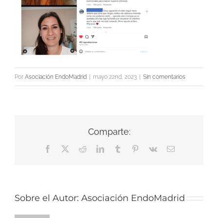
Por
Asociación EndoMadrid
|
mayo 22nd, 2023
|
Sin comentarios
Comparte:
Facebook
X
Reddit
LinkedIn
Tumblr
Pinterest
Vk
Correo
electrónico
Sobre el Autor:
Asociación EndoMadrid