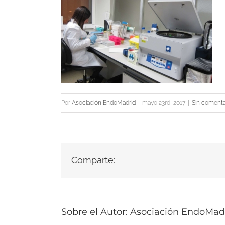
Por
Asociación EndoMadrid
|
mayo 23rd, 2017
|
Sin comenta
Comparte:
Sobre el Autor:
Asociación EndoMad