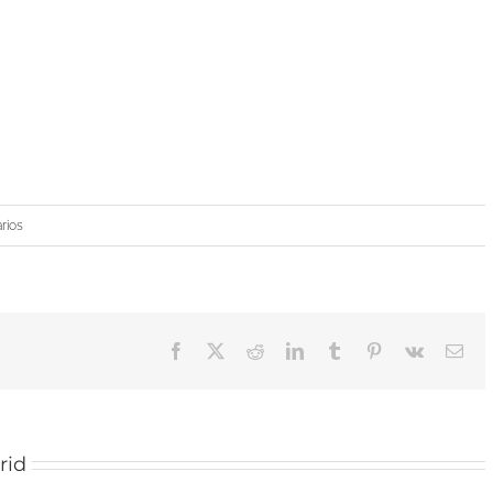
rios
Facebook
X
Reddit
LinkedIn
Tumblr
Pinterest
Vk
Cor
elec
rid