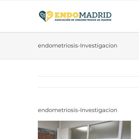
Saltar
al
contenido
endometriosis-Investigacion
endometriosis-Investigacion