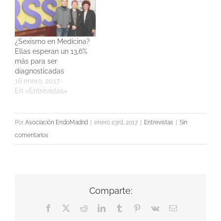
¿Sexismo en Medicina?
Ellas esperan un 13,6%
más para ser
diagnosticadas
16 enero, 2017
En «Entrevistas»
Por
Asociación EndoMadrid
|
enero 23rd, 2017
|
Entrevistas
|
Sin
comentarios
Comparte:
Facebook
X
Reddit
LinkedIn
Tumblr
Pinterest
Vk
Correo
electrónico