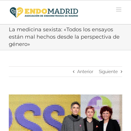
Saltar
al
contenido
La medicina sexista: «Todos los ensayos
están mal hechos desde la perspectiva de
género»
Anterior
Siguiente
Ver
imagen
más
grande