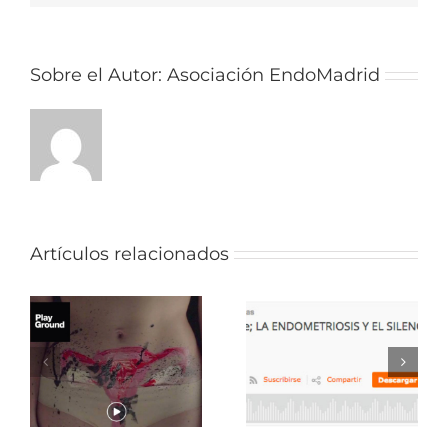
Sobre el Autor:
Asociación EndoMadrid
Artículos relacionados
La
y
Endometriosis:
endometriosis
cuando la
y el silencio de
s
sexualidad
las
duele.
instituciones.