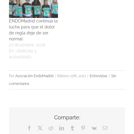
ENDOMadrid continúa la
lucha para que el dolor
de regla deje de ser
normal
27 diciembre, 2018
En «Noticias y
actualidad»
Por
Asociación EndoMadrid
|
febrero 27th, 2017
|
Entrevistas
|
Sin
comentarios
Comparte:
Facebook
X
Reddit
LinkedIn
Tumblr
Pinterest
Vk
Correo
electrónico