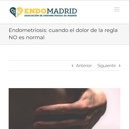
Saltar
al
contenido
Endometriosis: cuando el dolor de la regla
NO es normal
Anterior
Siguiente
Ver
imagen
más
grande