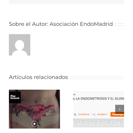
Sobre el Autor:
Asociación EndoMadrid
Artículos relacionados
La
y
Endometriosis:
endometriosis
cuando la
y el silencio de
s
sexualidad
las
duele.
instituciones.