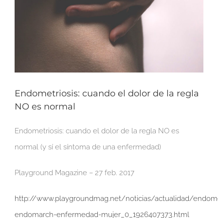
Endometriosis: cuando el dolor de la regla
NO es normal
Endometriosis: cuando el dolor de la regla NO es
normal (y sí el síntoma de una enfermedad)
Playground Magazine – 27 feb. 2017
http://www.playgroundmag.net/noticias/actualidad/endome
endomarch-enfermedad-mujer_0_1926407373.html