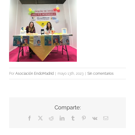
Por
Asociación EndoMadrid
|
mayo 13th, 2023
|
Sin comentarios
Comparte:
Facebook
X
Reddit
LinkedIn
Tumblr
Pinterest
Vk
Correo
electrónico