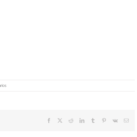
rios
Facebook
X
Reddit
LinkedIn
Tumblr
Pinterest
Vk
Cor
elec