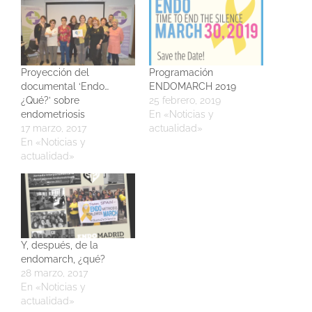
Proyección del
Programación
documental ‘Endo…
ENDOMARCH 2019
¿Qué?’ sobre
25 febrero, 2019
endometriosis
En «Noticias y
17 marzo, 2017
actualidad»
En «Noticias y
actualidad»
Y, después, de la
endomarch, ¿qué?
28 marzo, 2017
En «Noticias y
actualidad»