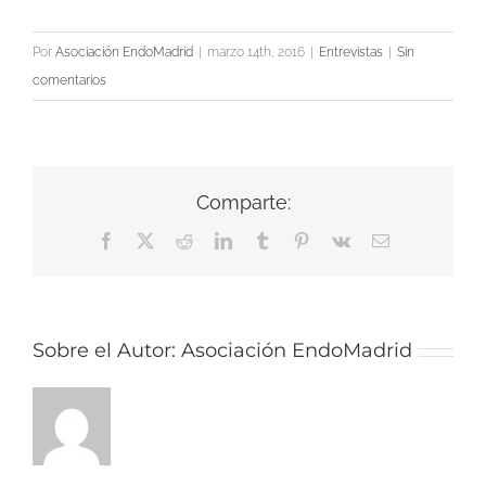
Por
Asociación EndoMadrid
|
marzo 14th, 2016
|
Entrevistas
|
Sin
comentarios
Comparte:
Facebook
X
Reddit
LinkedIn
Tumblr
Pinterest
Vk
Correo
electrónico
Sobre el Autor:
Asociación EndoMadrid