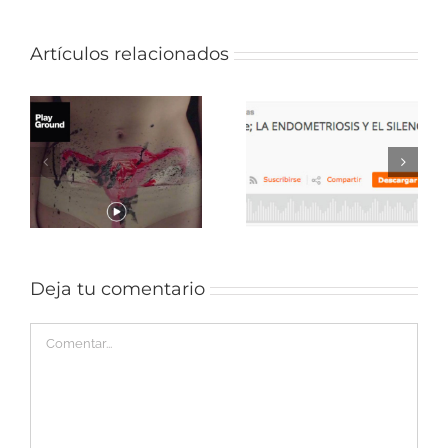
Artículos relacionados
La
y
Endometriosis:
endometriosis
cuando la
y el silencio de
s
sexualidad
las
duele.
instituciones.
6
Deja tu comentario
Comentar