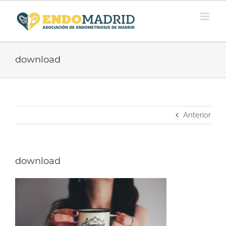
Saltar
al
contenido
download
Anterior
download