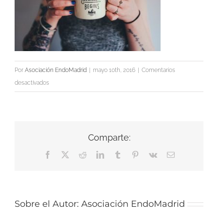
Por
Asociación EndoMadrid
|
mayo 10th, 2016
|
Comentarios
en
desactivados
download
Comparte:
Facebook
X
Reddit
LinkedIn
Tumblr
Pinterest
Vk
Correo
electrónico
Sobre el Autor:
Asociación EndoMadrid