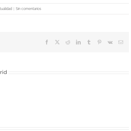
tualidad
|
Sin comentarios
Facebook
X
Reddit
LinkedIn
Tumblr
Pinterest
Vk
Cor
elec
rid
Endomadrid
acude a
Un
la
estudio
presentación