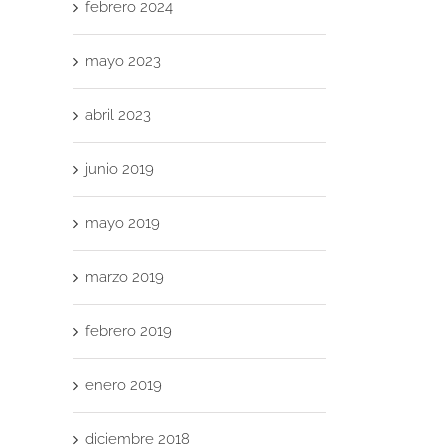
febrero 2024
mayo 2023
abril 2023
reo
trónico
junio 2019
mayo 2019
marzo 2019
febrero 2019
En
a
enero 2019
pr
diciembre 2018