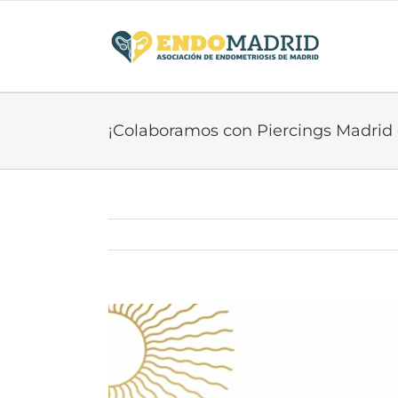
Saltar
al
contenido
¡Colaboramos con Piercings Madrid
Ver
imagen
más