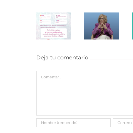
Observatorio
Endomadrid
¡Últimas
del
en
novedades
paciente
«Aprendemos
antes de
con
Juntos»
las
infertilidad
de BBVA
vacaciones!
Deja tu comentario
Comentar