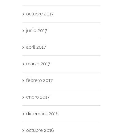
in
octubre 2017
torio
Endomadrid
¡Últimas
‘
en
novedades
Co
junio 2017
te
«Aprendemos
antes de
Fi
Juntos»
las
dis
abril 2017
idad
de BBVA
vacaciones!
d
m
marzo 2017
inv
febrero 2017
enero 2017
diciembre 2016
octubre 2016