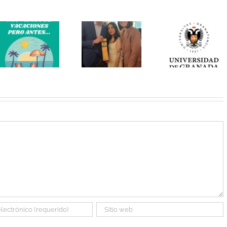
en 1,4
de la
millones
inciativa
de
Observa
‘Somos.
mujeres
del
Contamos’.
amplía el
pacien
Fin de la
conocimiento
con
discriminación
sobre la
infertil
de las
endometriosis
mujeres
y su
en la
complejidad
investigación
biológica
de la
salud.