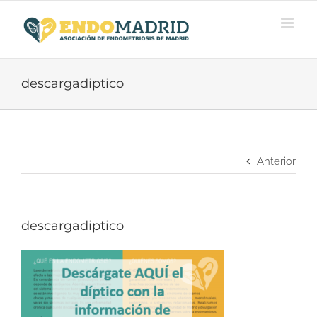
Saltar
al
contenido
descargadiptico
Anterior
descargadiptico