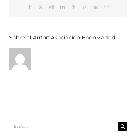
Facebook
X
Reddit
LinkedIn
Tumblr
Pinterest
Vk
Correo
electrónico
Sobre el Autor:
Asociación EndoMadrid
Buscar: