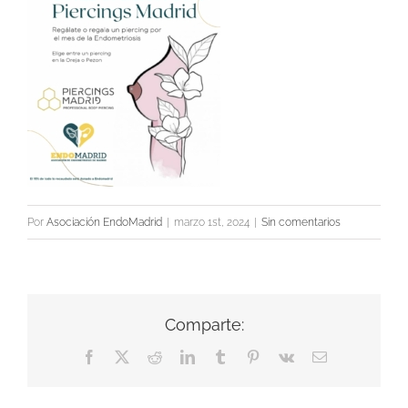
Por
Asociación EndoMadrid
|
marzo 1st, 2024
|
Sin comentarios
Comparte:
Facebook
X
Reddit
LinkedIn
Tumblr
Pinterest
Vk
Correo
electrónico