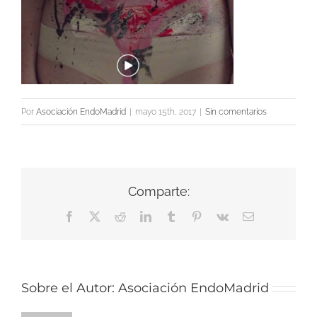
Por
Asociación EndoMadrid
|
mayo 15th, 2017
|
Sin comentarios
Comparte:
Facebook
X
Reddit
LinkedIn
Tumblr
Pinterest
Vk
Correo
electrónico
Sobre el Autor:
Asociación EndoMadrid