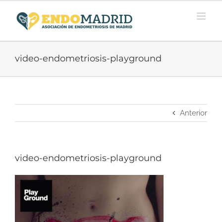
Saltar
al
contenido
video-endometriosis-playground
Anterior
video-endometriosis-playground