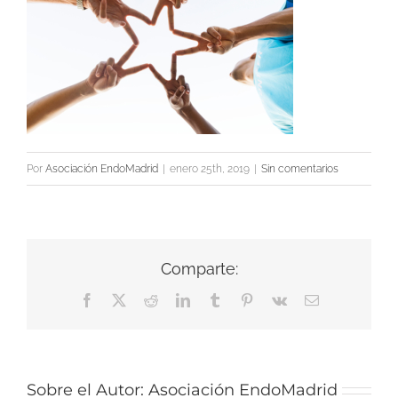
Por
Asociación EndoMadrid
|
enero 25th, 2019
|
Sin comentarios
Comparte:
Facebook
X
Reddit
LinkedIn
Tumblr
Pinterest
Vk
Correo
electrónico
Sobre el Autor:
Asociación EndoMadrid