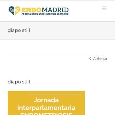
Saltar
al
contenido
diapo still
Anterior
diapo still