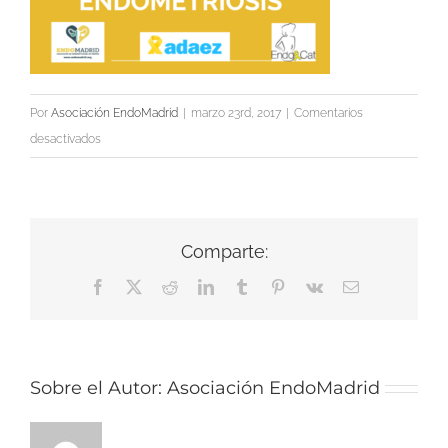
Por
Asociación EndoMadrid
|
marzo 23rd, 2017
|
Comentarios
en
desactivados
diapo
still
Comparte:
Facebook
X
Reddit
LinkedIn
Tumblr
Pinterest
Vk
Correo
electrónico
Sobre el Autor:
Asociación EndoMadrid