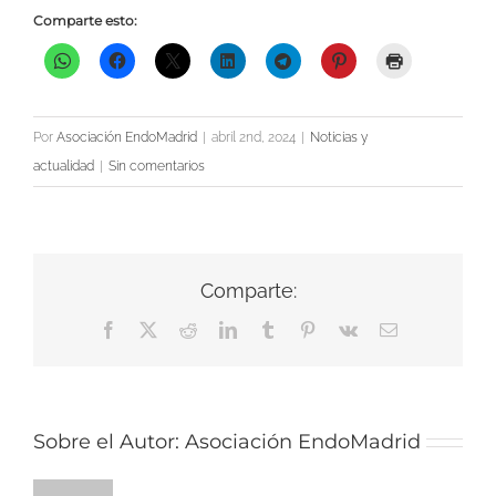
Comparte esto:
Por
Asociación EndoMadrid
|
abril 2nd, 2024
|
Noticias y
actualidad
|
Sin comentarios
Comparte:
Facebook
X
Reddit
LinkedIn
Tumblr
Pinterest
Vk
Correo
electrónico
Sobre el Autor:
Asociación EndoMadrid