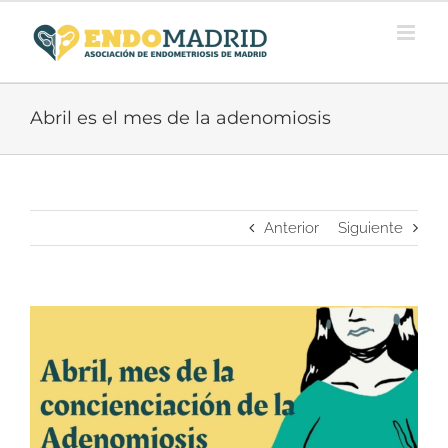
Saltar
al
contenido
Abril es el mes de la adenomiosis
Anterior
Siguiente
Ver
imagen
más
grande