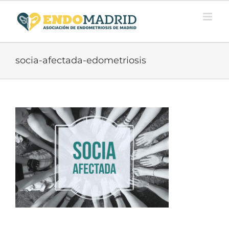
Saltar
al
contenido
socia-afectada-edometriosis