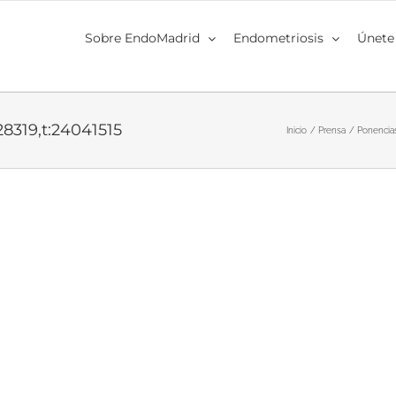
Sobre EndoMadrid
Endometriosis
Únete
28319,t:24041515
Inicio
Prensa
Ponencia