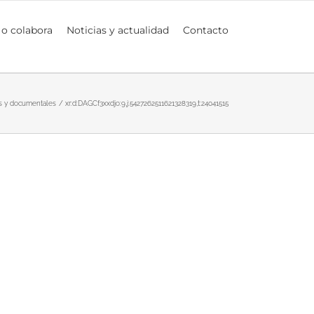
 o colabora
Noticias y actualidad
Contacto
s y documentales
xr:d:DAGCf3xxdjo:9,j:5427262511621328319,t:24041515