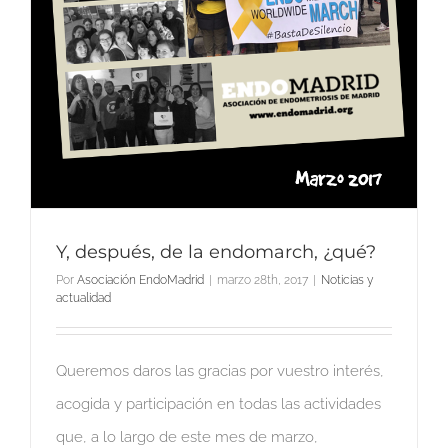
Y, después, de la endomarch, ¿qué?
Por
Asociación EndoMadrid
|
marzo 28th, 2017
|
Noticias y
actualidad
Queremos daros las gracias por vuestro interés,
acogida y participación en todas las actividades
que, a lo largo de este mes de marzo,