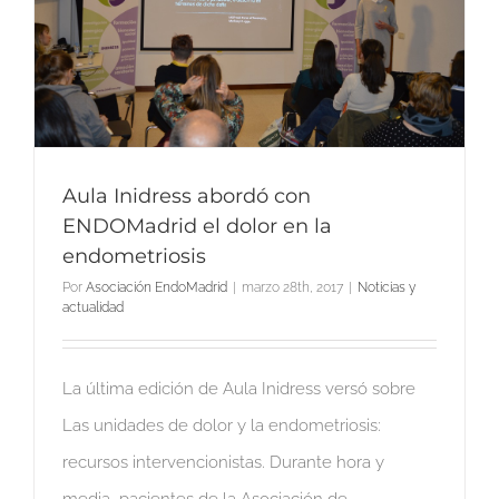
Aula Inidress abordó con
ENDOMadrid el dolor en la
endometriosis
Por
Asociación EndoMadrid
|
marzo 28th, 2017
|
Noticias y
actualidad
La última edición de Aula Inidress versó sobre
Las unidades de dolor y la endometriosis:
recursos intervencionistas. Durante hora y