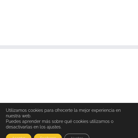
Utilizamos cookies para ofrecerte la mejor experiencia en
nuestra web.
Puedes aprender más sobre qué cookies utilizamos o
desactivarlas en los ajustes.
Copyright 2024 Endomadrid.org | Todos los Derechos Reservados |